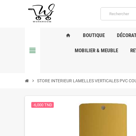
BOUTIQUE
DÉCORAT
home
view_headline
MOBILIER & MEUBLE
RE
chevron_right
STORE INTERIEUR LAMELLES VERTICALES PVC CO
-6,000 TND