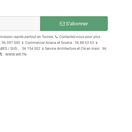
S’abonner
Livraison rapide partout en Tunisie. 📞 Contactez-nous pour plus
96 097 000 📱 Commercial Ariana et Soukra : 56 88 63 63 📱
S / SUD... : 56 154 002 📱Service Architecture et Clé en main : 96
 🌎 : WWW.WR.TN