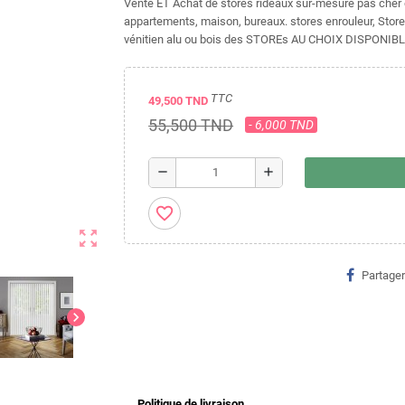
Vente ET Achat de stores rideaux sur-mesure pas cher en 
appartements, maison, bureaux. stores enrouleur, Stores
vénitien alu ou bois des STOREs AU CHOIX DISPONIB
TTC
49,500 TND
55,500 TND
- 6,000 TND
remove
add
favorite_border
zoom_out_map
Partager
chevron_right
Politique de livraison