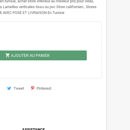
tunisie, achat store intérieur au meilleur prix pour villas,
 Lamelles verticales tissu ou pvc Store californien , Stores
LE AVEC POSE ET LIVRAISON En Tunisie
shopping_cart
AJOUTER AU PANIER
Tweet
Pinterest
ASSISTANCE