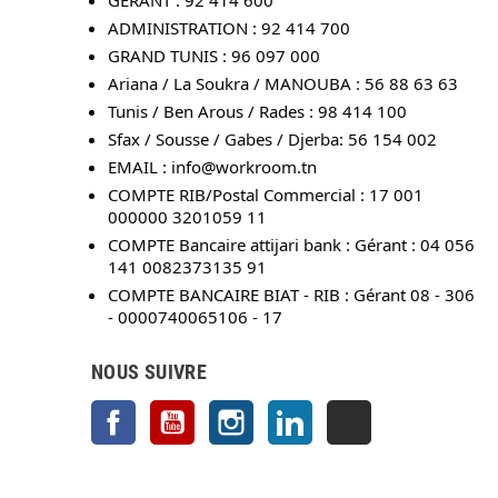
GÉRANT : 92 414 600
ADMINISTRATION : 92 414 700
GRAND TUNIS : 96 097 000
Ariana / La Soukra / MANOUBA : 56 88 63 63
Tunis / Ben Arous / Rades : 98 414 100
Sfax / Sousse / Gabes / Djerba: 56 154 002
EMAIL :
info@workroom.tn
COMPTE RIB/Postal Commercial : 17 001
000000 3201059 11
COMPTE Bancaire attijari bank : Gérant : 04 056
141 0082373135 91
COMPTE BANCAIRE BIAT - RIB : Gérant 08 - 306
- 0000740065106 - 17
NOUS SUIVRE
Facebook
YouTube
Instagram
LinkedIn
TikTok