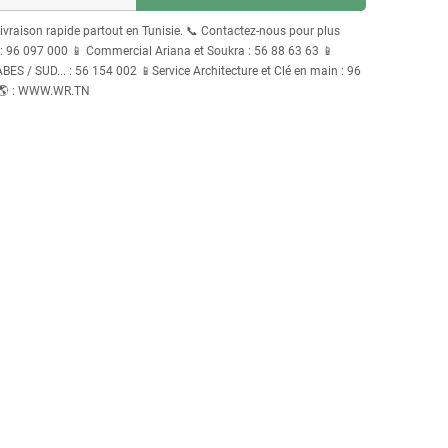
Livraison rapide partout en Tunisie. 📞 Contactez-nous pour plus
96 097 000 📱 Commercial Ariana et Soukra : 56 88 63 63 📱
S / SUD... : 56 154 002 📱Service Architecture et Clé en main : 96
 🌎 : WWW.WR.TN