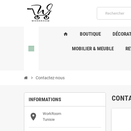
BOUTIQUE
DÉCORAT
home
view_headline
MOBILIER & MEUBLE
RE
chevron_right
Contactez-nous
CONT
INFORMATIONS
WorkRoom

Tunisie