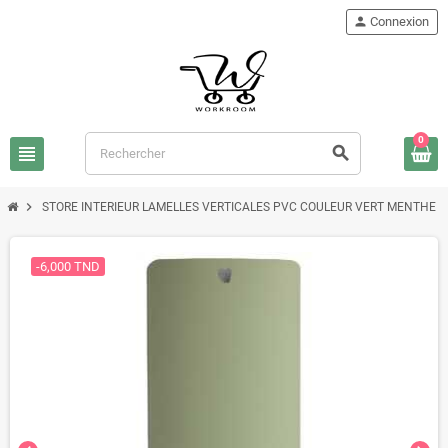
person
Connexion
0
view_headline
search
chevron_right
STORE INTERIEUR LAMELLES VERTICALES PVC COULEUR VERT MENTHE
-6,000 TND