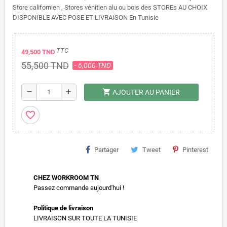
Store californien , Stores vénitien alu ou bois des STOREs AU CHOIX
DISPONIBLE AVEC POSE ET LIVRAISON En Tunisie
TTC
49,500 TND
55,500 TND
- 6,000 TND
shopping_cart
remove
add
AJOUTER AU PANIER
favorite_border
Partager
Tweet
Pinterest
CHEZ WORKROOM TN
Passez commande aujourd'hui !
Politique de livraison
LIVRAISON SUR TOUTE LA TUNISIE