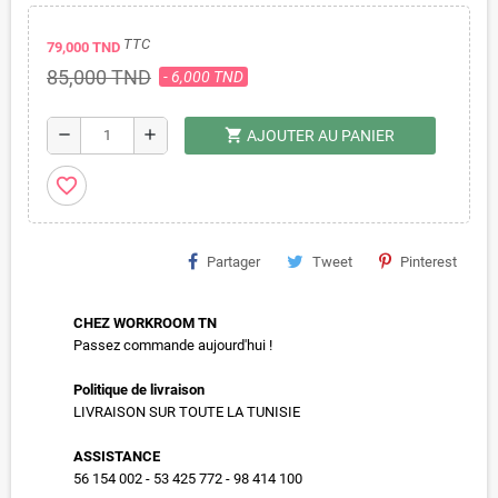
TTC
79,000 TND
85,000 TND
- 6,000 TND
shopping_cart
remove
add
AJOUTER AU PANIER
favorite_border
Partager
Tweet
Pinterest
CHEZ WORKROOM TN
Passez commande aujourd'hui !
Politique de livraison
LIVRAISON SUR TOUTE LA TUNISIE
ASSISTANCE
56 154 002 - 53 425 772 - 98 414 100