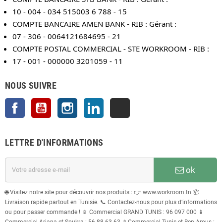
10 - 004 - 034 515003 6 788 - 15
COMPTE BANCAIRE AMEN BANK - RIB : Gérant :
07 - 306 - 0064121684695 - 21
COMPTE POSTAL COMMERCIAL - STE WORKROOM - RIB :
17 - 001 - 000000 3201059 - 11
NOUS SUIVRE
Facebook
YouTube
Instagram
LinkedIn
TikTok
LETTRE D'INFORMATIONS
ok
🌐 Visitez notre site pour découvrir nos produits : 👉 www.workroom.tn 📦
Livraison rapide partout en Tunisie. 📞 Contactez-nous pour plus d’informations
ou pour passer commande ! 📱 Commercial GRAND TUNIS : 96 097 000 📱
Commercial Ariana et Soukra : 56 88 63 63 📱Commercial Tunis et Ben Arous :