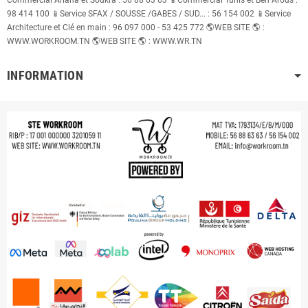
98 414 100 📱Service SFAX / SOUSSE /GABES / SUD... : 56 154 002 📱Service
Architecture et Clé en main : 96 097 000 - 53 425 772 🌎WEB SITE 🌎 :
WWW.WORKROOM.TN 🌎WEB SITE 🌎 : WWW.WR.TN
INFORMATION