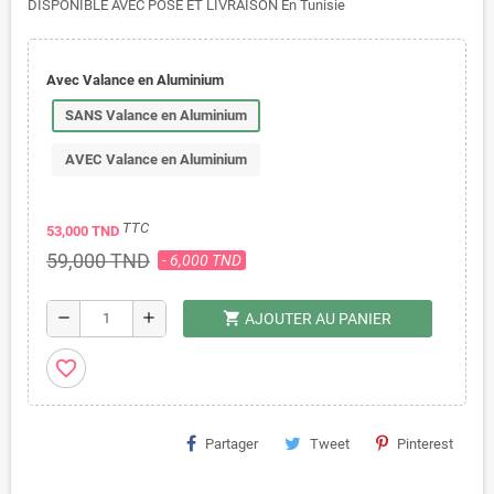
DISPONIBLE AVEC POSE ET LIVRAISON En Tunisie
Avec Valance en Aluminium
SANS Valance en Aluminium
AVEC Valance en Aluminium
TTC
53,000 TND
59,000 TND
- 6,000 TND
shopping_cart
remove
add
AJOUTER AU PANIER
favorite_border
Partager
Tweet
Pinterest