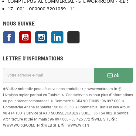
COMPTE POSTAL COMMERCIAL - STE WORKROOM - RIB :
17 - 001 - 000000 3201059 - 11
NOUS SUIVRE
Facebook
YouTube
Instagram
LinkedIn
TikTok
LETTRE D'INFORMATIONS
ok
🌐 Visitez notre site pour découvrir nos produits : 👉 www.workroom.tn 📦
Livraison rapide partout en Tunisie. 📞 Contactez-nous pour plus d’informations
ou pour passer commande ! 📱 Commercial GRAND TUNIS : 96 097 000 📱
Commercial Ariana et Soukra : 56 88 63 63 📱Commercial Tunis et Ben Arous :
98 414 100 📱Service SFAX / SOUSSE /GABES / SUD... : 56 154 002 📱Service
Architecture et Clé en main : 96 097 000 - 53 425 772 🌎WEB SITE 🌎 :
WWW.WORKROOM.TN 🌎WEB SITE 🌎 : WWW.WR.TN