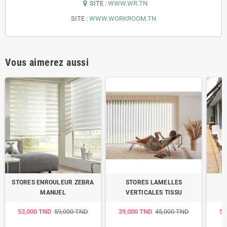
SITE :
WWW.WR.TN
SITE :
WWW.WORKROOM.TN
Vous aimerez aussi
STORES ENROULEUR ZEBRA
STORES LAMELLES
MANUEL
VERTICALES TISSU
53,000 TND
59,000 TND
39,000 TND
45,000 TND
59