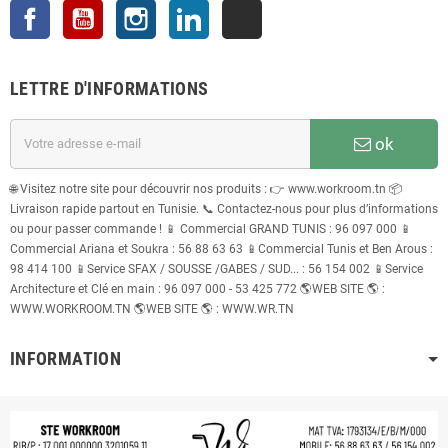
Facebook
YouTube
Instagram
LinkedIn
TikTok
LETTRE D'INFORMATIONS
ok
🌐 Visitez notre site pour découvrir nos produits : 👉 www.workroom.tn 📦
Livraison rapide partout en Tunisie. 📞 Contactez-nous pour plus d’informations
ou pour passer commande ! 📱 Commercial GRAND TUNIS : 96 097 000 📱
Commercial Ariana et Soukra : 56 88 63 63 📱Commercial Tunis et Ben Arous :
98 414 100 📱Service SFAX / SOUSSE /GABES / SUD... : 56 154 002 📱Service
Architecture et Clé en main : 96 097 000 - 53 425 772 🌎WEB SITE 🌎 :
WWW.WORKROOM.TN 🌎WEB SITE 🌎 : WWW.WR.TN
INFORMATION