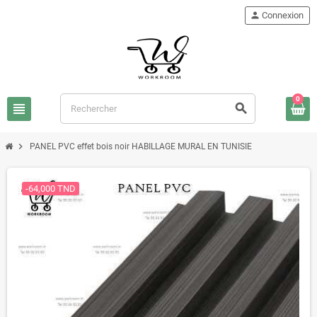
person
Connexion
0
view_headline
search
chevron_right
PANEL PVC effet bois noir HABILLAGE MURAL EN TUNISIE
-64,000 TND