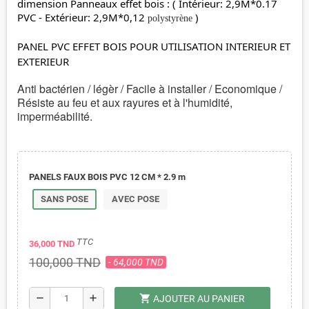
dimension Panneaux effet bois : ( Intérieur: 2,9M*0.17 
PVC - Extérieur: 2,9M*0,12 
 )
polystyrène
PANEL
PVC EFFET BOIS POUR UTILISATION INTERIEUR ET 
EXTERIEUR
Anti bactérien / 
légèr / 
Facile à installer / 
Economique / 
Résiste au feu et aux rayures et à l'humidité, 
imperméabilité.
PANELS FAUX BOIS PVC 12 CM * 2.9 m
SANS POSE
AVEC POSE
TTC
36,000 TND
100,000 TND
- 64,000 TND
shopping_cart
remove
add
AJOUTER AU PANIER