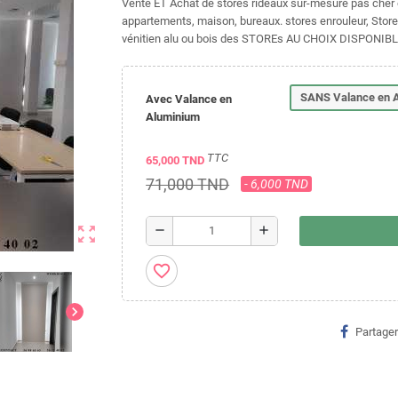
Vente ET Achat de stores rideaux sur-mesure pas cher en 
appartements, maison, bureaux. stores enrouleur, Stores
vénitien alu ou bois des STOREs AU CHOIX DISPONIB
SANS Valance en 
Avec Valance en
Aluminium
TTC
65,000 TND
71,000 TND
- 6,000 TND
zoom_out_map
remove
add
favorite_border
chevron_right
Partager