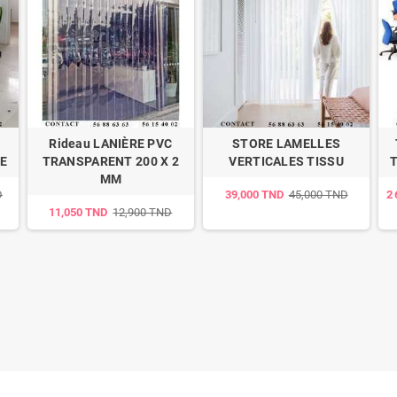
Rideau LANIÈRE PVC
STORE LAMELLES
E
TRANSPARENT 200 X 2
VERTICALES TISSU
T
MM
D
39,000 TND
45,000 TND
2
11,050 TND
12,900 TND