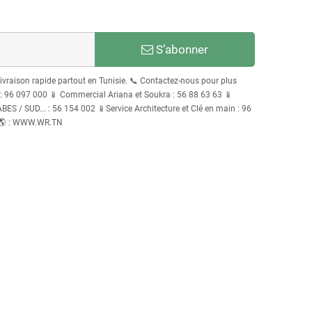
S’abonner
Livraison rapide partout en Tunisie. 📞 Contactez-nous pour plus
96 097 000 📱 Commercial Ariana et Soukra : 56 88 63 63 📱
S / SUD... : 56 154 002 📱Service Architecture et Clé en main : 96
 🌎 : WWW.WR.TN