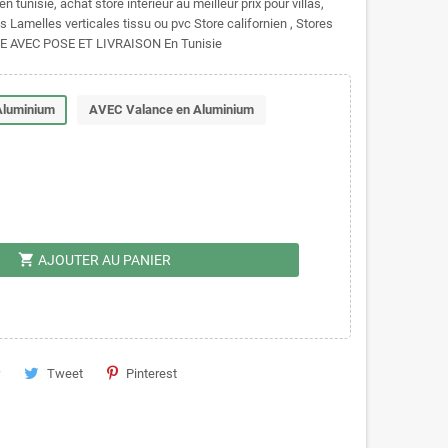
tunisie, achat store intérieur au meilleur prix pour villas,
 Lamelles verticales tissu ou pvc Store californien , Stores
LE AVEC POSE ET LIVRAISON En Tunisie
Aluminium
AVEC Valance en Aluminium
shopping_cart
AJOUTER AU PANIER
Tweet
Pinterest