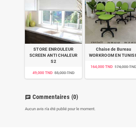
STORE ENROULEUR
Chaise de Bureau
SCREEN ANTI CHALEUR
WORKROOM EN TUNISI
S2
164,000 TND
174,000 TN
49,000 TND
55,000 TND
Commentaires
(0)
chat
Aucun avis n'a été publié pour le moment.