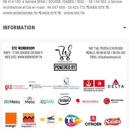
98 414 100 📱Service SFAX / SOUSSE /GABES / SUD... : 56 154 002 📱Service
Architecture et Clé en main : 96 097 000 - 53 425 772 🌎WEB SITE 🌎 :
WWW.WORKROOM.TN 🌎WEB SITE 🌎 : WWW.WR.TN
INFORMATION