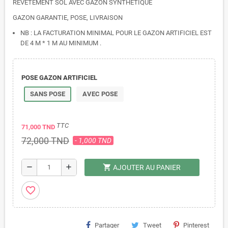
REVETEMENT SOL AVEC GAZON SYNTHÉTIQUE
GAZON GARANTIE, POSE, LIVRAISON
NB : LA FACTURATION MINIMAL POUR LE GAZON ARTIFICIEL EST
DE 4 M * 1 M AU MINIMUM .
POSE GAZON ARTIFICIEL
SANS POSE
AVEC POSE
TTC
71,000 TND
72,000 TND
- 1,000 TND
shopping_cart
remove
add
AJOUTER AU PANIER
favorite_border
Partager
Tweet
Pinterest