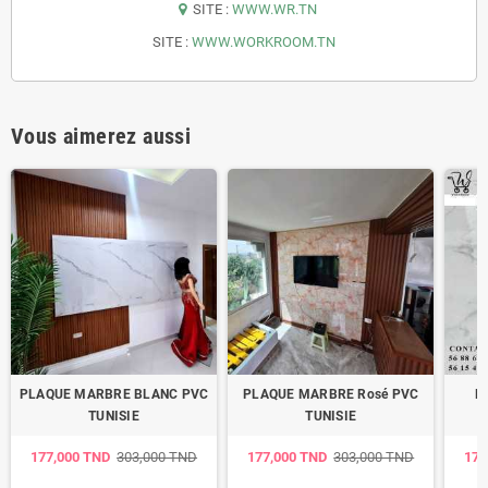
SITE :
WWW.WR.TN
SITE :
WWW.WORKROOM.TN
Vous aimerez aussi
PLAQUE MARBRE BLANC PVC
PLAQUE MARBRE Rosé PVC
M
TUNISIE
TUNISIE
177,000 TND
303,000 TND
177,000 TND
303,000 TND
177