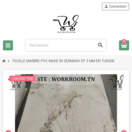
person
Connexion
0
view_headline
search
chevron_right
FEUILLE MARBRE PVC MADE IN GERMANY EP 3 MM EN TUNISIE
-126,000 TND