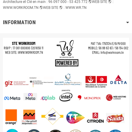
Architecture et Clé en main : 96 097 000 - 53 425 772 🌎WEB SITE 🌎 :
WWW.WORKROOM.TN 🌎WEB SITE 🌎 : WWW.WR.TN
INFORMATION