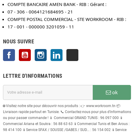
COMPTE BANCAIRE AMEN BANK - RIB : Gérant :
07 - 306 - 0064121684695 - 21
COMPTE POSTAL COMMERCIAL - STE WORKROOM - RIB :
17 - 001 - 000000 3201059 - 11
NOUS SUIVRE
Facebook
YouTube
Instagram
LinkedIn
TikTok
LETTRE D'INFORMATIONS
ok
🌐 Visitez notre site pour découvrir nos produits : 👉 www.workroom.tn 📦
Livraison rapide partout en Tunisie. 📞 Contactez-nous pour plus d’informations
ou pour passer commande ! 📱 Commercial GRAND TUNIS : 96 097 000 📱
Commercial Ariana et Soukra : 56 88 63 63 📱Commercial Tunis et Ben Arous :
98 414 100 📱Service SFAX / SOUSSE /GABES / SUD... : 56 154 002 📱Service