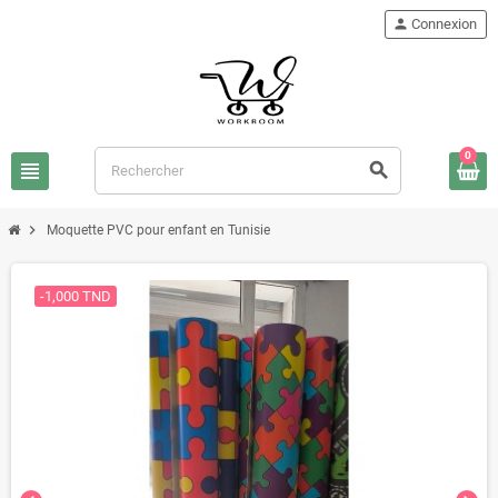
person
Connexion
0
view_headline
search
chevron_right
Moquette PVC pour enfant en Tunisie
-1,000 TND