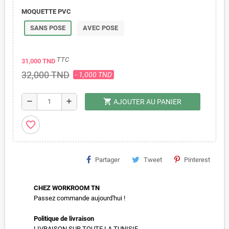
MOQUETTE PVC
SANS POSE
AVEC POSE
TTC
31,000 TND
32,000 TND
- 1,000 TND
shopping_cart
remove
add
AJOUTER AU PANIER
favorite_border
Partager
Tweet
Pinterest
CHEZ WORKROOM TN
Passez commande aujourd'hui !
Politique de livraison
LIVRAISON SUR TOUTE LA TUNISIE