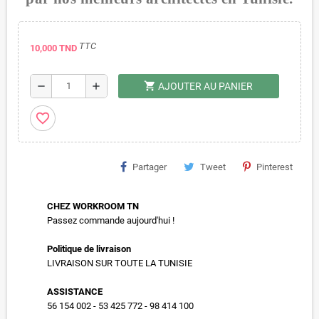
TTC
10,000 TND
shopping_cart
remove
add
AJOUTER AU PANIER
favorite_border
Partager
Tweet
Pinterest
CHEZ WORKROOM TN
Passez commande aujourd'hui !
Politique de livraison
LIVRAISON SUR TOUTE LA TUNISIE
ASSISTANCE
56 154 002 - 53 425 772 - 98 414 100