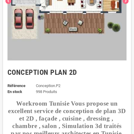
chevron_left
chevron_right
CONCEPTION PLAN 2D
Référence
Conception.P2
En stock
998 Produits
Workroom Tunisie Vous propose un
excellent service de conception de plan 3D
et 2D , façade , cuisine , dressing ,
chambre , salon , Simulation 3d traités
par nos meilleurs architectes en Tunisie.