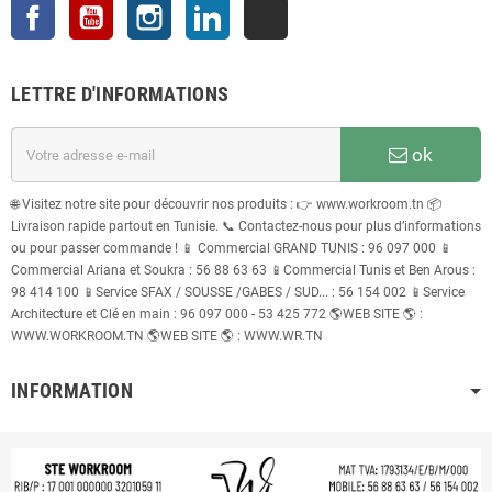
Facebook
YouTube
Instagram
LinkedIn
TikTok
LETTRE D'INFORMATIONS
ok
🌐 Visitez notre site pour découvrir nos produits : 👉 www.workroom.tn 📦
Livraison rapide partout en Tunisie. 📞 Contactez-nous pour plus d’informations
ou pour passer commande ! 📱 Commercial GRAND TUNIS : 96 097 000 📱
Commercial Ariana et Soukra : 56 88 63 63 📱Commercial Tunis et Ben Arous :
98 414 100 📱Service SFAX / SOUSSE /GABES / SUD... : 56 154 002 📱Service
Architecture et Clé en main : 96 097 000 - 53 425 772 🌎WEB SITE 🌎 :
WWW.WORKROOM.TN 🌎WEB SITE 🌎 : WWW.WR.TN
INFORMATION