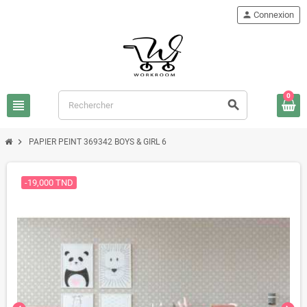
person
Connexion
0
view_headline
search
chevron_right
PAPIER PEINT 369342 BOYS & GIRL 6
-19,000 TND