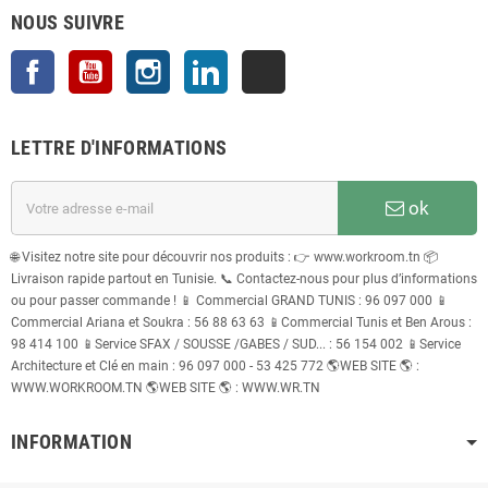
NOUS SUIVRE
Facebook
YouTube
Instagram
LinkedIn
TikTok
LETTRE D'INFORMATIONS
ok
🌐 Visitez notre site pour découvrir nos produits : 👉 www.workroom.tn 📦
Livraison rapide partout en Tunisie. 📞 Contactez-nous pour plus d’informations
ou pour passer commande ! 📱 Commercial GRAND TUNIS : 96 097 000 📱
Commercial Ariana et Soukra : 56 88 63 63 📱Commercial Tunis et Ben Arous :
98 414 100 📱Service SFAX / SOUSSE /GABES / SUD... : 56 154 002 📱Service
Architecture et Clé en main : 96 097 000 - 53 425 772 🌎WEB SITE 🌎 :
WWW.WORKROOM.TN 🌎WEB SITE 🌎 : WWW.WR.TN
INFORMATION