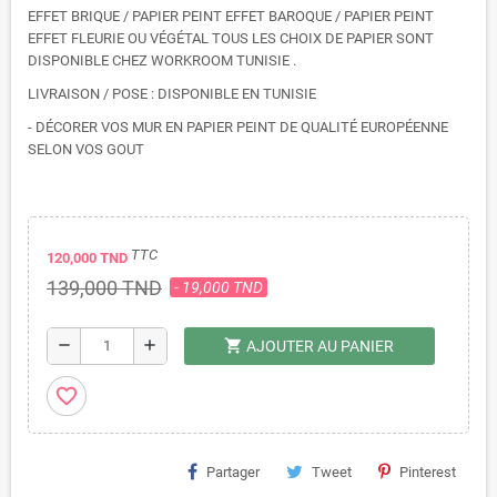
EFFET BRIQUE / PAPIER PEINT EFFET BAROQUE / PAPIER PEINT
EFFET FLEURIE OU VÉGÉTAL TOUS LES CHOIX DE PAPIER SONT
DISPONIBLE CHEZ WORKROOM TUNISIE .
LIVRAISON / POSE : DISPONIBLE EN TUNISIE
- DÉCORER VOS MUR EN PAPIER PEINT DE QUALITÉ EUROPÉENNE
SELON VOS GOUT
TTC
120,000 TND
139,000 TND
- 19,000 TND
shopping_cart
remove
add
AJOUTER AU PANIER
favorite_border
Partager
Tweet
Pinterest