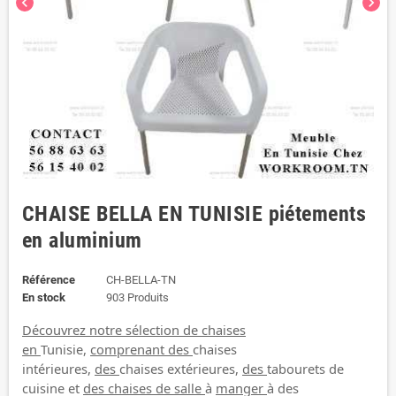
chevron_left
chevron_right
CHAISE BELLA EN TUNISIE piétements
en aluminium
Référence
CH-BELLA-TN
En stock
903 Produits
Découvrez notre sélection de chaises
en
Tunisie,
comprenant des
chaises
intérieures,
des
chaises extérieures,
des
tabourets de
cuisine et
des chaises de salle
à
manger
à des