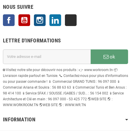
NOUS SUIVRE
Facebook
YouTube
Instagram
LinkedIn
TikTok
LETTRE D'INFORMATIONS
ok
🌐 Visitez notre site pour découvrir nos produits : 👉 www.workroom.tn 📦
Livraison rapide partout en Tunisie. 📞 Contactez-nous pour plus d’informations
ou pour passer commande ! 📱 Commercial GRAND TUNIS : 96 097 000 📱
Commercial Ariana et Soukra : 56 88 63 63 📱Commercial Tunis et Ben Arous :
98 414 100 📱Service SFAX / SOUSSE /GABES / SUD... : 56 154 002 📱Service
Architecture et Clé en main : 96 097 000 - 53 425 772 🌎WEB SITE 🌎 :
WWW.WORKROOM.TN 🌎WEB SITE 🌎 : WWW.WR.TN
INFORMATION