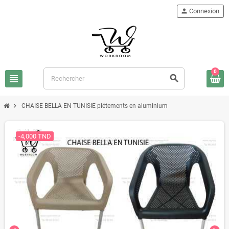
person
Connexion
0
view_headline
search
chevron_right
CHAISE BELLA EN TUNISIE piétements en aluminium
-4,000 TND