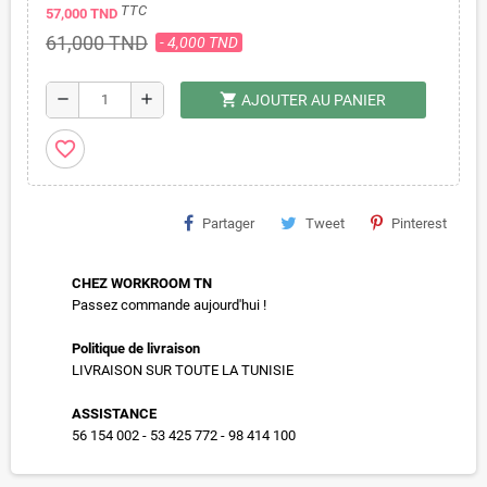
TTC
57,000 TND
61,000 TND
- 4,000 TND
shopping_cart
remove
add
AJOUTER AU PANIER
favorite_border
Partager
Tweet
Pinterest
CHEZ WORKROOM TN
Passez commande aujourd'hui !
Politique de livraison
LIVRAISON SUR TOUTE LA TUNISIE
ASSISTANCE
56 154 002 - 53 425 772 - 98 414 100