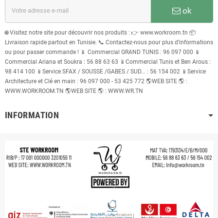
ok
🌐 Visitez notre site pour découvrir nos produits : 👉 www.workroom.tn 📦
Livraison rapide partout en Tunisie. 📞 Contactez-nous pour plus d’informations
ou pour passer commande ! 📱 Commercial GRAND TUNIS : 96 097 000 📱
Commercial Ariana et Soukra : 56 88 63 63 📱Commercial Tunis et Ben Arous :
98 414 100 📱Service SFAX / SOUSSE /GABES / SUD... : 56 154 002 📱Service
Architecture et Clé en main : 96 097 000 - 53 425 772 🌎WEB SITE 🌎 :
WWW.WORKROOM.TN 🌎WEB SITE 🌎 : WWW.WR.TN
INFORMATION