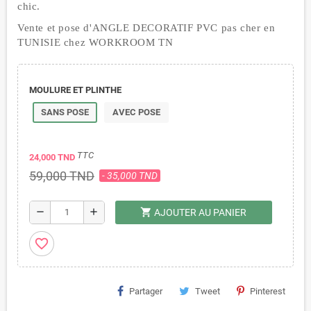
chic.
Vente et pose d'ANGLE DECORATIF PVC
pas cher en
TUNISIE
chez WORKROOM TN
MOULURE ET PLINTHE
SANS POSE
AVEC POSE
TTC
24,000 TND
59,000 TND
- 35,000 TND
shopping_cart
remove
add
AJOUTER AU PANIER
favorite_border
Partager
Tweet
Pinterest