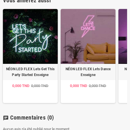
Vous aimerez aussi
NÉON LED FLEX Lets Get This
NÉON LED FLEX Lets Dance
NÉ
Party Started Enseigne
Enseigne
0,000 TND
0,000 TND
0,000 TND
0,000 TND
0
Commentaires
(0)
chat
Aucun avis n'a été publié pour le moment.