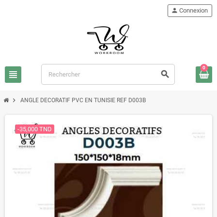
person
Connexion
0
view_headline
search
chevron_right
ANGLE DECORATIF PVC EN TUNISIE REF D003B
-35,000 TND