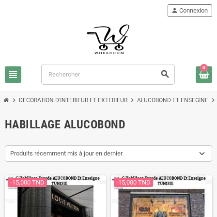
person
Connexion
0
view_headline
search
chevron_right
chevron_right
chevron_right
DECORATION D'INTERIEUR ET EXTERIEUR
ALUCOBOND ET ENSEGINE
HABILLAGE ALUCOBOND
Produits récemment mis à jour en dernier
-15,000 TND
-15,000 TND