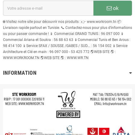
ok
🌐 Visitez notre site pour découvrir nos produits : 👉 www.workroom.tn 📦
Livraison rapide partout en Tunisie. 📞 Contactez-nous pour plus d’informations
ou pour passer commande ! 📱 Commercial GRAND TUNIS : 96 097 000 📱
Commercial Ariana et Soukra : 56 88 63 63 📱Commercial Tunis et Ben Arous :
98 414 100 📱Service SFAX / SOUSSE /GABES / SUD... : 56 154 002 📱Service
Architecture et Clé en main : 96 097 000 - 53 425 772 🌎WEB SITE 🌎 :
WWW.WORKROOM.TN 🌎WEB SITE 🌎 : WWW.WR.TN
INFORMATION