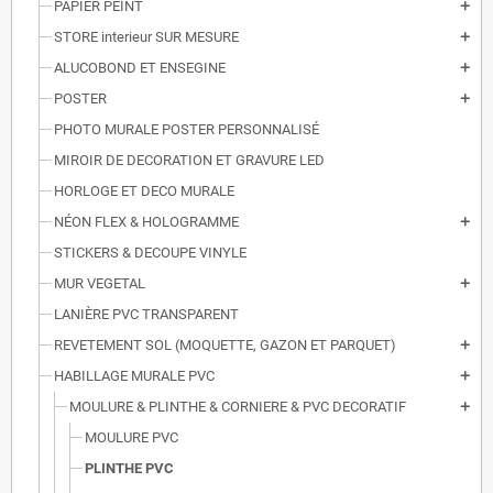
PAPIER PEINT
add
STORE interieur SUR MESURE
add
ALUCOBOND ET ENSEGINE
add
POSTER
add
PHOTO MURALE POSTER PERSONNALISÉ
MIROIR DE DECORATION ET GRAVURE LED
HORLOGE ET DECO MURALE
NÉON FLEX & HOLOGRAMME
add
STICKERS & DECOUPE VINYLE
MUR VEGETAL
add
LANIÈRE PVC TRANSPARENT
REVETEMENT SOL (MOQUETTE, GAZON ET PARQUET)
add
HABILLAGE MURALE PVC
add
MOULURE & PLINTHE & CORNIERE & PVC DECORATIF
add
MOULURE PVC
PLINTHE PVC