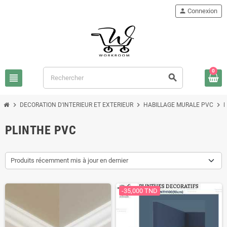
person
Connexion
0
view_headline
search
chevron_right
chevron_right
chevron_right
DECORATION D'INTERIEUR ET EXTERIEUR
HABILLAGE MURALE PVC
M
PLINTHE PVC
Produits récemment mis à jour en dernier
-35,000 TND