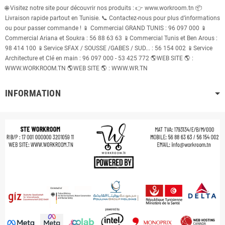
🌐 Visitez notre site pour découvrir nos produits : 👉 www.workroom.tn 📦
Livraison rapide partout en Tunisie. 📞 Contactez-nous pour plus d’informations
ou pour passer commande ! 📱 Commercial GRAND TUNIS : 96 097 000 📱
Commercial Ariana et Soukra : 56 88 63 63 📱Commercial Tunis et Ben Arous :
98 414 100 📱Service SFAX / SOUSSE /GABES / SUD... : 56 154 002 📱Service
Architecture et Clé en main : 96 097 000 - 53 425 772 🌎WEB SITE 🌎 :
WWW.WORKROOM.TN 🌎WEB SITE 🌎 : WWW.WR.TN
INFORMATION