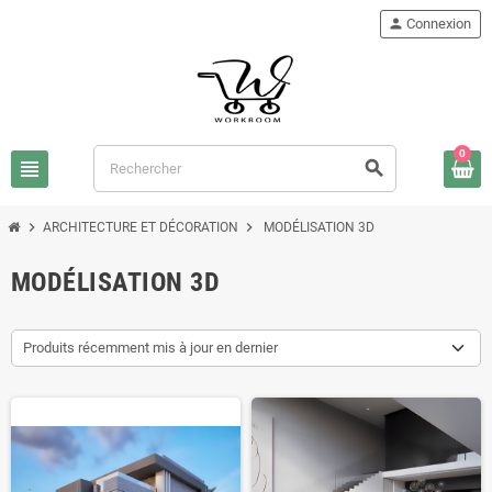
person
Connexion
0
view_headline
search
chevron_right
chevron_right
ARCHITECTURE ET DÉCORATION
MODÉLISATION 3D
MODÉLISATION 3D
Produits récemment mis à jour en dernier