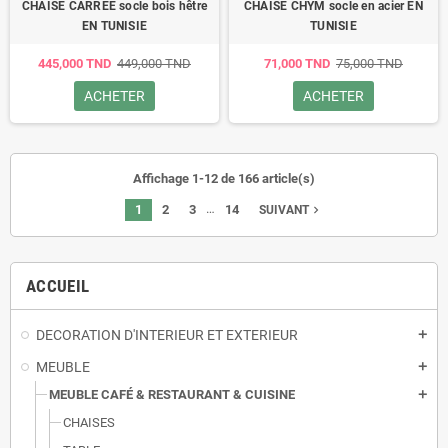
CHAISE CARREE socle bois hêtre
CHAISE CHYM socle en acier EN
EN TUNISIE
TUNISIE
445,000 TND
449,000 TND
71,000 TND
75,000 TND
ACHETER
ACHETER
Affichage 1-12 de 166 article(s)
…
1
2
3
14
navigate_next
SUIVANT
ACCUEIL
DECORATION D'INTERIEUR ET EXTERIEUR
add
MEUBLE
add
MEUBLE CAFÉ & RESTAURANT & CUISINE
add
CHAISES