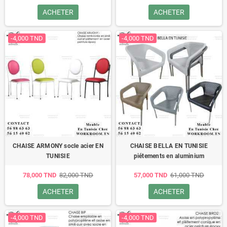
ACHETER
ACHETER
-4,000 TND
-4,000 TND
CHAISE ARMONY socle acier EN
CHAISE BELLA EN TUNISIE
TUNISIE
piétements en aluminium
78,000 TND
82,000 TND
57,000 TND
61,000 TND
ACHETER
ACHETER
-4,000 TND
-4,000 TND