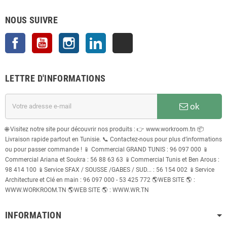
NOUS SUIVRE
Facebook
YouTube
Instagram
LinkedIn
TikTok
LETTRE D'INFORMATIONS
ok
🌐 Visitez notre site pour découvrir nos produits : 👉 www.workroom.tn 📦
Livraison rapide partout en Tunisie. 📞 Contactez-nous pour plus d’informations
ou pour passer commande ! 📱 Commercial GRAND TUNIS : 96 097 000 📱
Commercial Ariana et Soukra : 56 88 63 63 📱Commercial Tunis et Ben Arous :
98 414 100 📱Service SFAX / SOUSSE /GABES / SUD... : 56 154 002 📱Service
Architecture et Clé en main : 96 097 000 - 53 425 772 🌎WEB SITE 🌎 :
WWW.WORKROOM.TN 🌎WEB SITE 🌎 : WWW.WR.TN
INFORMATION