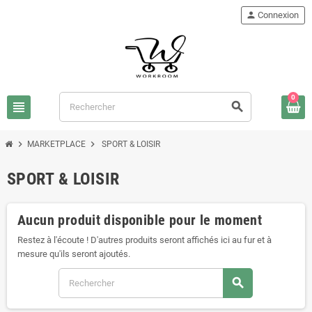
person
Connexion
0
view_headline
search
chevron_right
chevron_right
MARKETPLACE
SPORT & LOISIR
SPORT & LOISIR
Aucun produit disponible pour le moment
Restez à l'écoute ! D'autres produits seront affichés ici au fur et à
mesure qu'ils seront ajoutés.
search