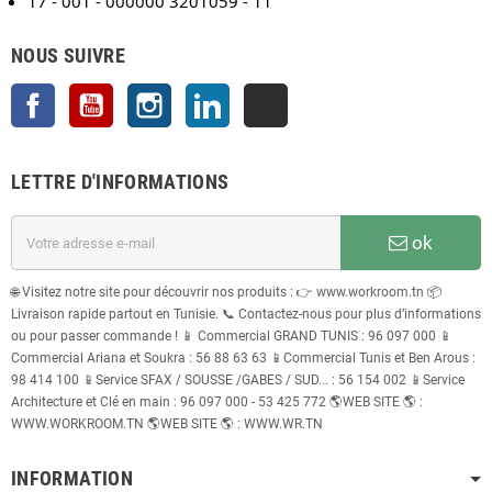
17 - 001 - 000000 3201059 - 11
NOUS SUIVRE
Facebook
YouTube
Instagram
LinkedIn
TikTok
LETTRE D'INFORMATIONS
ok
🌐 Visitez notre site pour découvrir nos produits : 👉 www.workroom.tn 📦
Livraison rapide partout en Tunisie. 📞 Contactez-nous pour plus d’informations
ou pour passer commande ! 📱 Commercial GRAND TUNIS : 96 097 000 📱
Commercial Ariana et Soukra : 56 88 63 63 📱Commercial Tunis et Ben Arous :
98 414 100 📱Service SFAX / SOUSSE /GABES / SUD... : 56 154 002 📱Service
Architecture et Clé en main : 96 097 000 - 53 425 772 🌎WEB SITE 🌎 :
WWW.WORKROOM.TN 🌎WEB SITE 🌎 : WWW.WR.TN
INFORMATION