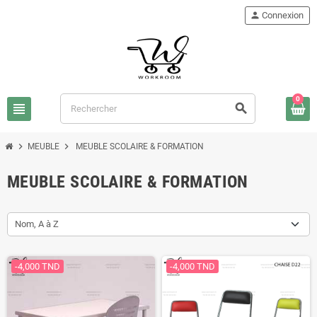
person
Connexion
0
view_headline
search
chevron_right
chevron_right
MEUBLE
MEUBLE SCOLAIRE & FORMATION
MEUBLE SCOLAIRE & FORMATION
Nom, A à Z
-4,000 TND
-4,000 TND