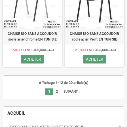
CHAISE ISO SANS ACCOUDOIR
CHAISE ISO SANS ACCOUDOIR
socle acier chromé EN TUNISIE
socle acier Peint EN TUNISIE
158,000 TND
162,000 TND
121,000 TND
125,000 TND
ACHETER
ACHETER
Affichage 1-12 de 20 article(s)
1
2
navigate_next
SUIVANT
ACCUEIL
add