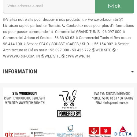
ok
🌐 Visitez notre site pour découvrir nos produits : 👉 www.workroom.tn 📦
Livraison rapide partout en Tunisie. 📞 Contactez-nous pour plus d’informations
ou pour passer commande ! 📱 Commercial GRAND TUNIS : 96 097 000 📱
Commercial Ariana et Soukra : 56 88 63 63 📱Commercial Tunis et Ben Arous :
98 414 100 📱Service SFAX / SOUSSE /GABES / SUD... : 56 154 002 📱Service
Architecture et Clé en main : 96 097 000 - 53 425 772 🌎WEB SITE 🌎 :
WWW.WORKROOM.TN 🌎WEB SITE 🌎 : WWW.WR.TN
INFORMATION