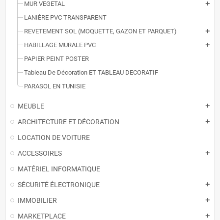
MUR VEGETAL
add
LANIÈRE PVC TRANSPARENT
REVETEMENT SOL (MOQUETTE, GAZON ET PARQUET)
add
HABILLAGE MURALE PVC
add
PAPIER PEINT POSTER
Tableau De Décoration ET TABLEAU DECORATIF
PARASOL EN TUNISIE
MEUBLE
add
ARCHITECTURE ET DÉCORATION
add
LOCATION DE VOITURE
ACCESSOIRES
add
MATÉRIEL INFORMATIQUE
SÉCURITÉ ÉLECTRONIQUE
add
IMMOBILIER
add
MARKETPLACE
add