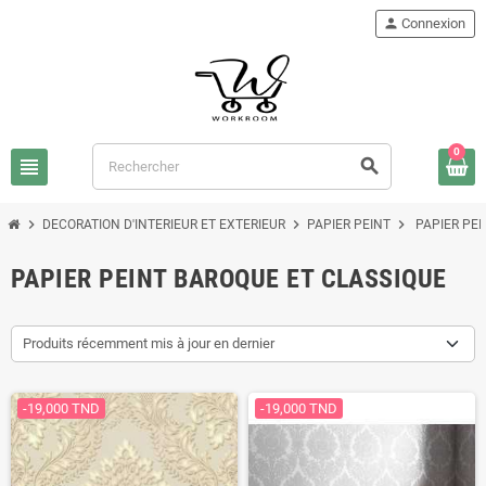
person
Connexion
0
view_headline
search
chevron_right
chevron_right
chevron_right
DECORATION D'INTERIEUR ET EXTERIEUR
PAPIER PEINT
PAPIER PE
PAPIER PEINT BAROQUE ET CLASSIQUE
Produits récemment mis à jour en dernier
-19,000 TND
-19,000 TND