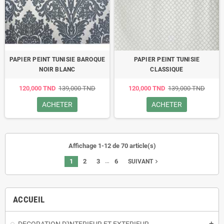
PAPIER PEINT TUNISIE BAROQUE
PAPIER PEINT TUNISIE
NOIR BLANC
CLASSIQUE
120,000 TND
139,000 TND
120,000 TND
139,000 TND
ACHETER
ACHETER
Affichage 1-12 de 70 article(s)
…
1
2
3
6
navigate_next
SUIVANT
ACCUEIL
add