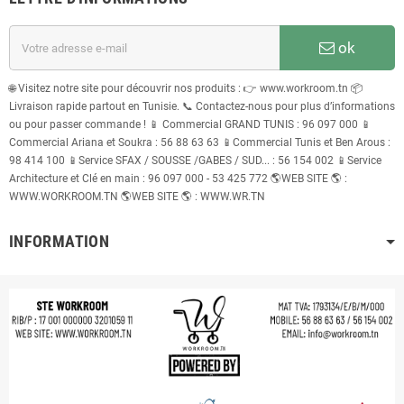
ok
🌐 Visitez notre site pour découvrir nos produits : 👉 www.workroom.tn 📦
Livraison rapide partout en Tunisie. 📞 Contactez-nous pour plus d’informations
ou pour passer commande ! 📱 Commercial GRAND TUNIS : 96 097 000 📱
Commercial Ariana et Soukra : 56 88 63 63 📱Commercial Tunis et Ben Arous :
98 414 100 📱Service SFAX / SOUSSE /GABES / SUD... : 56 154 002 📱Service
Architecture et Clé en main : 96 097 000 - 53 425 772 🌎WEB SITE 🌎 :
WWW.WORKROOM.TN 🌎WEB SITE 🌎 : WWW.WR.TN
INFORMATION