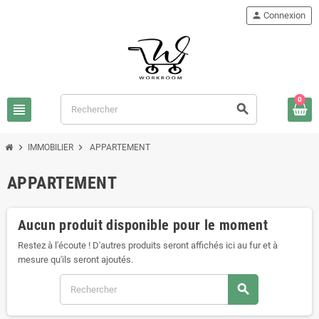
person
Connexion
0
view_headline
search
chevron_right
chevron_right
IMMOBILIER
APPARTEMENT
APPARTEMENT
Aucun produit disponible pour le moment
Restez à l'écoute ! D'autres produits seront affichés ici au fur et à
mesure qu'ils seront ajoutés.
search