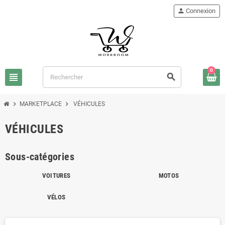
person
Connexion
0
view_headline
search
chevron_right
chevron_right
MARKETPLACE
VÉHICULES
VÉHICULES
Sous-catégories
VOITURES
MOTOS
VÉLOS