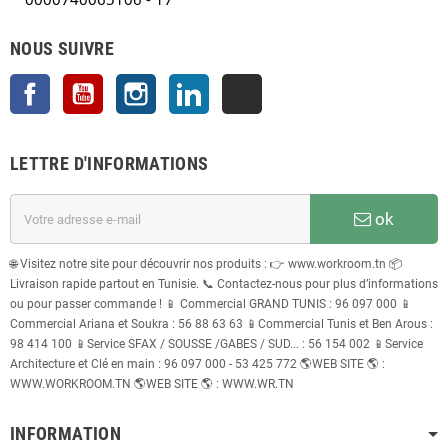
NOUS SUIVRE
Facebook
YouTube
Instagram
LinkedIn
TikTok
LETTRE D'INFORMATIONS
ok
🌐 Visitez notre site pour découvrir nos produits : 👉 www.workroom.tn 📦
Livraison rapide partout en Tunisie. 📞 Contactez-nous pour plus d’informations
ou pour passer commande ! 📱 Commercial GRAND TUNIS : 96 097 000 📱
Commercial Ariana et Soukra : 56 88 63 63 📱Commercial Tunis et Ben Arous :
98 414 100 📱Service SFAX / SOUSSE /GABES / SUD... : 56 154 002 📱Service
Architecture et Clé en main : 96 097 000 - 53 425 772 🌎WEB SITE 🌎 :
WWW.WORKROOM.TN 🌎WEB SITE 🌎 : WWW.WR.TN
INFORMATION