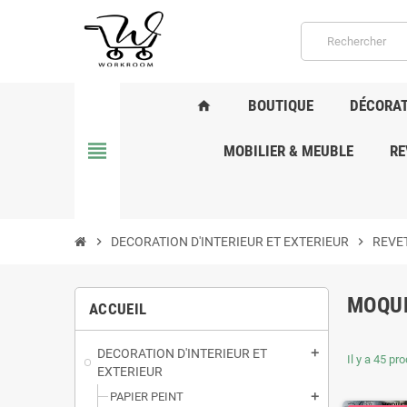
BOUTIQUE
DÉCORAT
home
view_headline
MOBILIER & MEUBLE
RE
chevron_right
DECORATION D'INTERIEUR ET EXTERIEUR
chevron_right
REVE
MOQUE
ACCUEIL
DECORATION D'INTERIEUR ET
add
Il y a 45 pro
EXTERIEUR
PAPIER PEINT
add