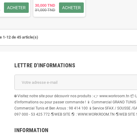
30,000 TND
ACHETER
ACHETER
D
31,000 TND
e 1-12 de 45 article(s)
LETTRE D'INFORMATIONS
🌐 Visitez notre site pour découvrir nos produits : 👉 www.workroom.tn 📦 
d’informations ou pour passer commande ! 📱 Commercial GRAND TUNIS : 
Commercial Tunis et Ben Arous : 98 414 100 📱Service SFAX / SOUSSE /GABE
097 000 - 53 425 772 🌎WEB SITE 🌎 : WWW.WORKROOM.TN 🌎WEB SITE
INFORMATION