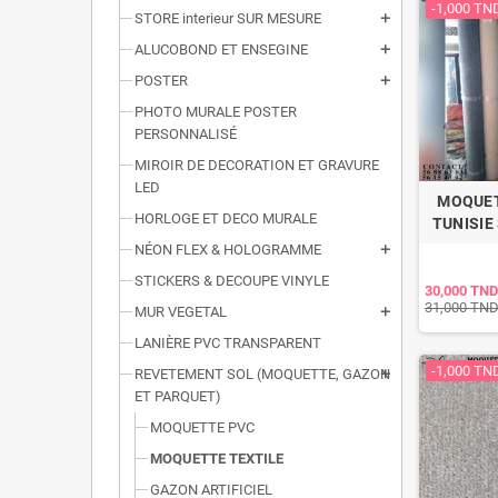
-1,000 TN
STORE interieur SUR MESURE
add
ALUCOBOND ET ENSEGINE
add
POSTER
add
PHOTO MURALE POSTER
PERSONNALISÉ
MIROIR DE DECORATION ET GRAVURE
LED
MOQUET
HORLOGE ET DECO MURALE
TUNISIE
NÉON FLEX & HOLOGRAMME
add
STICKERS & DECOUPE VINYLE
30,000 TND
31,000 TN
MUR VEGETAL
add
LANIÈRE PVC TRANSPARENT
-1,000 TN
REVETEMENT SOL (MOQUETTE, GAZON
add
ET PARQUET)
MOQUETTE PVC
MOQUETTE TEXTILE
GAZON ARTIFICIEL