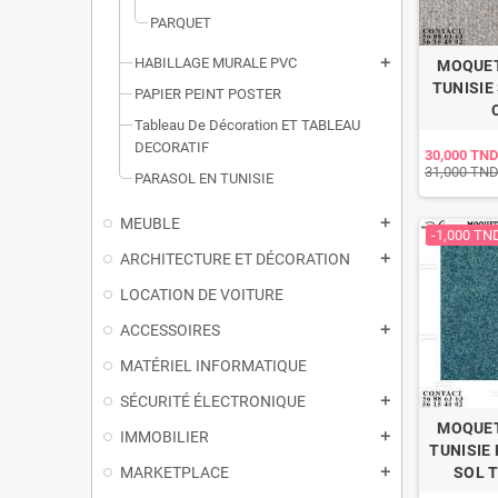
PARQUET
HABILLAGE MURALE PVC
add
MOQUET
TUNISIE
PAPIER PEINT POSTER
Tableau De Décoration ET TABLEAU
DECORATIF
30,000 TND
31,000 TN
PARASOL EN TUNISIE
MEUBLE
add
-1,000 TN
ARCHITECTURE ET DÉCORATION
add
LOCATION DE VOITURE
ACCESSOIRES
add
MATÉRIEL INFORMATIQUE
SÉCURITÉ ÉLECTRONIQUE
add
MOQUET
IMMOBILIER
add
TUNISIE
MARKETPLACE
SOL T
add