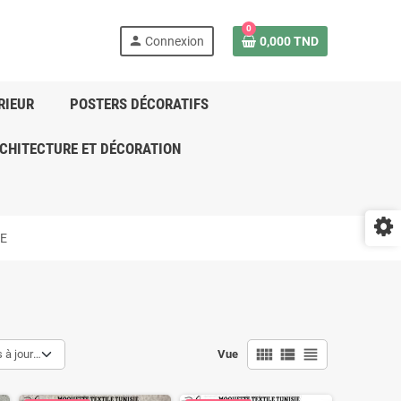
0
person
Connexion
0,000 TND
RIEUR
POSTERS DÉCORATIFS
CHITECTURE ET DÉCORATION
E
view_comfy
view_list
view_headline
à jour en dernier
Vue