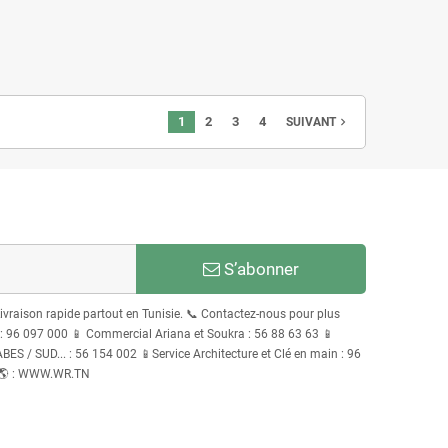
1
2
3
4
navigate_next
SUIVANT
S’abonner
Livraison rapide partout en Tunisie. 📞 Contactez-nous pour plus
96 097 000 📱 Commercial Ariana et Soukra : 56 88 63 63 📱
S / SUD... : 56 154 002 📱Service Architecture et Clé en main : 96
 🌎 : WWW.WR.TN