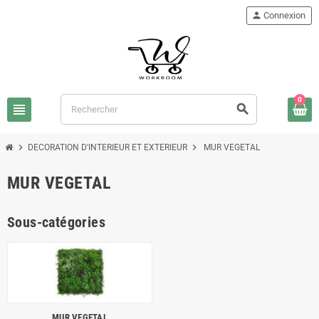
person
Connexion
0
view_headline
search
chevron_right
chevron_right
DECORATION D'INTERIEUR ET EXTERIEUR
MUR VEGETAL
MUR VEGETAL
Sous-catégories
MUR VEGETAL