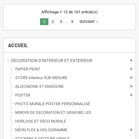
Affichage 1-12 de 101 article(s)
…
1
2
3
9
navigate_next
SUIVANT
ACCUEIL
DECORATION D'INTERIEUR ET EXTERIEUR
add
PAPIER PEINT
add
STORE interieur SUR MESURE
add
ALUCOBOND ET ENSEGINE
add
POSTER
add
PHOTO MURALE POSTER PERSONNALISÉ
MIROIR DE DECORATION ET GRAVURE LED
HORLOGE ET DECO MURALE
NÉON FLEX & HOLOGRAMME
add
STICKERS & DECOUPE VINYLE