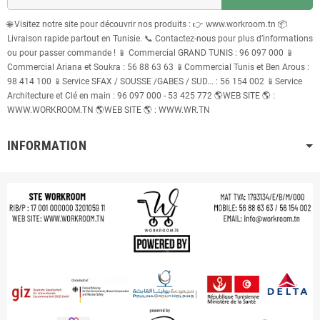
🌐 Visitez notre site pour découvrir nos produits : 👉 www.workroom.tn 📦
Livraison rapide partout en Tunisie. 📞 Contactez-nous pour plus d’informations
ou pour passer commande ! 📱 Commercial GRAND TUNIS : 96 097 000 📱
Commercial Ariana et Soukra : 56 88 63 63 📱Commercial Tunis et Ben Arous :
98 414 100 📱Service SFAX / SOUSSE /GABES / SUD... : 56 154 002 📱Service
Architecture et Clé en main : 96 097 000 - 53 425 772 🌎WEB SITE 🌎 :
WWW.WORKROOM.TN 🌎WEB SITE 🌎 : WWW.WR.TN
INFORMATION