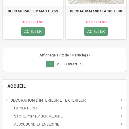
DECO MURALE EMMA 119X59
DECO MUR MANDALA 100X100
489,000 TND
439,000 TND
ACHETER
ACHETER
Affichage 1-12 de 14 article(s)
1
2
navigate_next
SUIVANT
ACCUEIL
DECORATION D'INTERIEUR ET EXTERIEUR
add
PAPIER PEINT
add
STORE interieur SUR MESURE
add
ALUCOBOND ET ENSEGINE
add