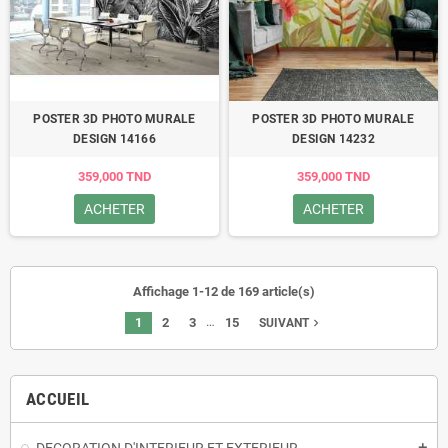
POSTER 3D PHOTO MURALE
POSTER 3D PHOTO MURALE
DESIGN 14166
DESIGN 14232
359,000 TND
359,000 TND
ACHETER
ACHETER
Affichage 1-12 de 169 article(s)
…
1
2
3
15
navigate_next
SUIVANT
ACCUEIL
add