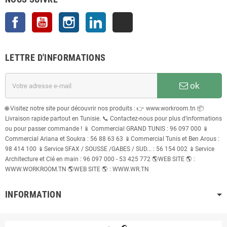
Facebook
YouTube
Instagram
LinkedIn
TikTok
LETTRE D'INFORMATIONS
ok
🌐 Visitez notre site pour découvrir nos produits : 👉 www.workroom.tn 📦
Livraison rapide partout en Tunisie. 📞 Contactez-nous pour plus d’informations
ou pour passer commande ! 📱 Commercial GRAND TUNIS : 96 097 000 📱
Commercial Ariana et Soukra : 56 88 63 63 📱Commercial Tunis et Ben Arous :
98 414 100 📱Service SFAX / SOUSSE /GABES / SUD... : 56 154 002 📱Service
Architecture et Clé en main : 96 097 000 - 53 425 772 🌎WEB SITE 🌎 :
WWW.WORKROOM.TN 🌎WEB SITE 🌎 : WWW.WR.TN
INFORMATION