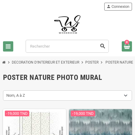
person
Connexion
0
view_headline
search
chevron_right
chevron_right
chevron_right
DECORATION D'INTERIEUR ET EXTERIEUR
POSTER
POSTER NATURE
POSTER NATURE PHOTO MURAL
Nom, A à Z
-19,000 TND
-19,000 TND