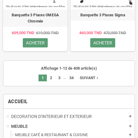
Banquette 3 Places OMEGA
Banquette 3 Places Sigma
Chromée
609,000 TND
619,000 TND
460,000 TND
470,000 TND
ACHETER
ACHETER
Affichage 1-12 de 408 article(s)
…
1
2
3
34
navigate_next
SUIVANT
ACCUEIL
DECORATION D'INTERIEUR ET EXTERIEUR
add
MEUBLE
add
MEUBLE CAFÉ & RESTAURANT & CUISINE
add