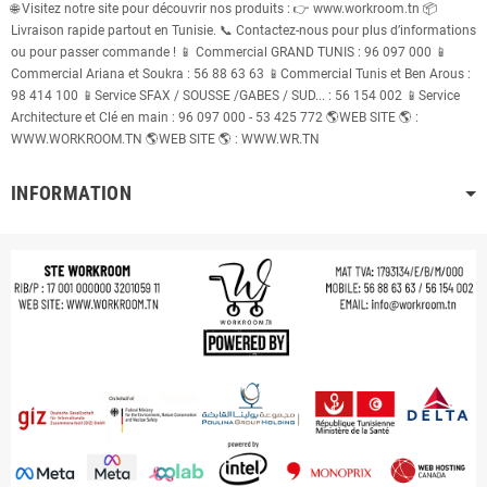
🌐 Visitez notre site pour découvrir nos produits : 👉 www.workroom.tn 📦
Livraison rapide partout en Tunisie. 📞 Contactez-nous pour plus d’informations
ou pour passer commande ! 📱 Commercial GRAND TUNIS : 96 097 000 📱
Commercial Ariana et Soukra : 56 88 63 63 📱Commercial Tunis et Ben Arous :
98 414 100 📱Service SFAX / SOUSSE /GABES / SUD... : 56 154 002 📱Service
Architecture et Clé en main : 96 097 000 - 53 425 772 🌎WEB SITE 🌎 :
WWW.WORKROOM.TN 🌎WEB SITE 🌎 : WWW.WR.TN
INFORMATION