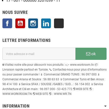
17 - 001 - 000000 3201059 - 11
NOUS SUIVRE
Facebook
YouTube
Instagram
LinkedIn
TikTok
LETTRE D'INFORMATIONS
ok
🌐 Visitez notre site pour découvrir nos produits : 👉 www.workroom.tn 📦
Livraison rapide partout en Tunisie. 📞 Contactez-nous pour plus d’informations
ou pour passer commande ! 📱 Commercial GRAND TUNIS : 96 097 000 📱
Commercial Ariana et Soukra : 56 88 63 63 📱Commercial Tunis et Ben Arous :
98 414 100 📱Service SFAX / SOUSSE /GABES / SUD... : 56 154 002 📱Service
Architecture et Clé en main : 96 097 000 - 53 425 772 🌎WEB SITE 🌎 :
WWW.WORKROOM.TN 🌎WEB SITE 🌎 : WWW.WR.TN
INFORMATION