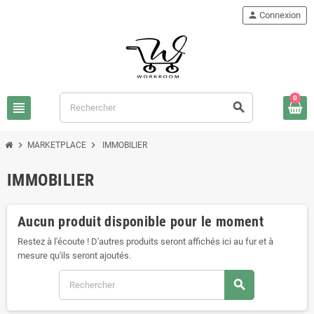
person
Connexion
0
view_headline
search
chevron_right
chevron_right
MARKETPLACE
IMMOBILIER
IMMOBILIER
Aucun produit disponible pour le moment
Restez à l'écoute ! D'autres produits seront affichés ici au fur et à
mesure qu'ils seront ajoutés.
search