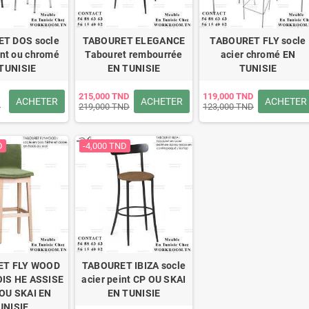
T DOS socle
TABOURET ELEGANCE
TABOURET FLY socle
int ou chromé
Tabouret rembourrée
acier chromé EN
TUNISIE
EN TUNISIE
TUNISIE
215,000 TND
119,000 TND
ACHETER
ACHETER
ACHETER
D
219,000 TND
123,000 TND
D
-4,000 TND
ET FLY WOOD
TABOURET IBIZA socle
IS HE ASSISE
acier peint CP OU SKAI
OU SKAI EN
EN TUNISIE
UNISIE