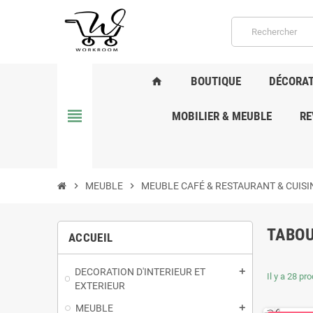
BOUTIQUE
DÉCORAT
home
view_headline
MOBILIER & MEUBLE
RE
chevron_right
MEUBLE
chevron_right
MEUBLE CAFÉ & RESTAURANT & CUISI
TABO
ACCUEIL
DECORATION D'INTERIEUR ET
add
Il y a 28 pro
EXTERIEUR
MEUBLE
add