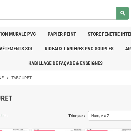
search
ION MURALE PVC
PAPIER PEINT
STORE FENETRE INTE
VÊTEMENTS SOL
RIDEAUX LANIÈRES PVC SOUPLES
AR
HABILLAGE DE FAÇADE & ENSEIGNES
NE
chevron_right
TABOURET
URET
duits.
Trier par :
Nom, A à Z