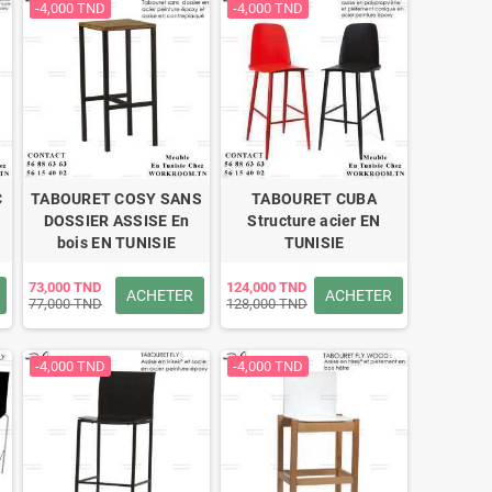
-4,000 TND
-4,000 TND
C
TABOURET COSY SANS
TABOURET CUBA
DOSSIER ASSISE En
Structure acier EN
bois EN TUNISIE
TUNISIE
73,000 TND
124,000 TND
ACHETER
ACHETER
77,000 TND
128,000 TND
-4,000 TND
-4,000 TND