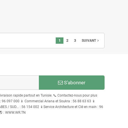
1
2
3
navigate_next
SUIVANT
S’abonner
Livraison rapide partout en Tunisie. 📞 Contactez-nous pour plus
96 097 000 📱 Commercial Ariana et Soukra : 56 88 63 63 📱
S / SUD... : 56 154 002 📱Service Architecture et Clé en main : 96
 🌎 : WWW.WR.TN