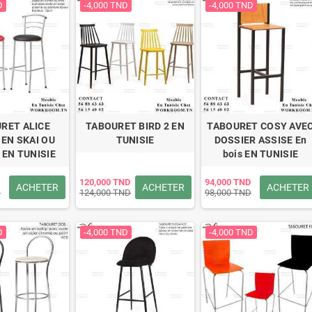
D
-4,000 TND
-4,000 TND
RET ALICE
TABOURET BIRD 2 EN
TABOURET COSY AVE
 EN SKAI OU
TUNISIE
DOSSIER ASSISE En
 EN TUNISIE
bois EN TUNISIE
120,000 TND
94,000 TND
ACHETER
ACHETER
ACHETER
D
124,000 TND
98,000 TND
D
-4,000 TND
-4,000 TND