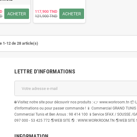
ND
117,900 TND
ACHETER
ACHETER
ND
121,900 TND
e 1-12 de 28 article(s)
LETTRE D'INFORMATIONS
🌐 Visitez notre site pour découvrir nos produits : 👉 www.workroom.tn 📦 
d’informations ou pour passer commande ! 📱 Commercial GRAND TUNIS : 
Commercial Tunis et Ben Arous : 98 414 100 📱Service SFAX / SOUSSE /GABE
097 000 - 53 425 772 🌎WEB SITE 🌎 : WWW.WORKROOM.TN 🌎WEB SITE
INFORMATION