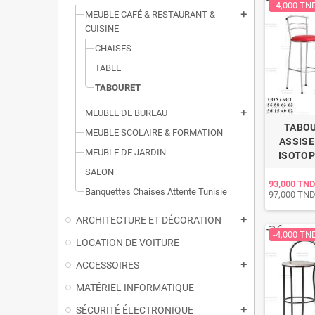
-4,000 TN
MEUBLE CAFÉ & RESTAURANT &
add
CUISINE
CHAISES
TABLE
TABOURET
MEUBLE DE BUREAU
add
TABOU
MEUBLE SCOLAIRE & FORMATION
ASSISE
MEUBLE DE JARDIN
ISOTOP
SALON
93,000 TND
Banquettes Chaises Attente Tunisie
97,000 TN
ARCHITECTURE ET DÉCORATION
add
-4,000 TN
LOCATION DE VOITURE
ACCESSOIRES
add
MATÉRIEL INFORMATIQUE
SÉCURITÉ ÉLECTRONIQUE
add