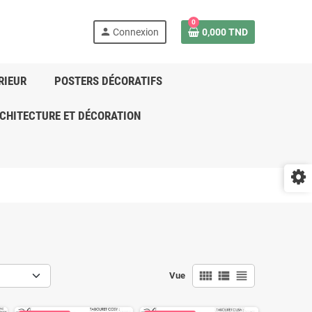
0
person
Connexion
0,000 TND
RIEUR
POSTERS DÉCORATIFS
CHITECTURE ET DÉCORATION
view_comfy
view_list
view_headline
Vue