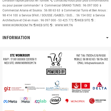
Livraison rapide partout en Tunisie. 📞 Contactez-nous pour plus d’informations
ou pour passer commande ! 📱 Commercial GRAND TUNIS : 96 097 000 📱
Commercial Ariana et Soukra : 56 88 63 63 📱Commercial Tunis et Ben Arous :
98 414 100 📱Service SFAX / SOUSSE /GABES / SUD... : 56 154 002 📱Service
Architecture et Clé en main : 96 097 000 - 53 425 772 🌎WEB SITE 🌎 :
WWW.WORKROOM.TN 🌎WEB SITE 🌎 : WWW.WR.TN
INFORMATION