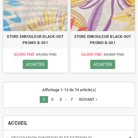
STORE ENROULEUR BLACK-OUT
STORE ENROULEUR BLACK-OUT
PROMO B-501
PROMO B-601
63,000 TND
69,000 TND
63,000 TND
69,000 TND
ACHETER
ACHETER
Affichage 1-12 de 74 article(s)
…
1
2
3
7
navigate_next
SUIVANT
ACCUEIL
add