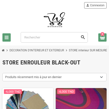
person
Connexion
0
view_headline
search
chevron_right
chevron_right
chev
DECORATION D'INTERIEUR ET EXTERIEUR
STORE interieur SUR MESURE
STORE ENROULEUR BLACK-OUT
Produits récemment mis à jour en dernier
-6,000 TND
-6,000 TND