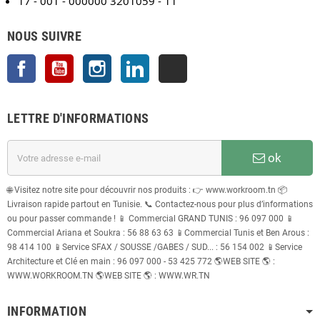
17 - 001 - 000000 3201059 - 11
NOUS SUIVRE
Facebook
YouTube
Instagram
LinkedIn
TikTok
LETTRE D'INFORMATIONS
ok
🌐 Visitez notre site pour découvrir nos produits : 👉 www.workroom.tn 📦
Livraison rapide partout en Tunisie. 📞 Contactez-nous pour plus d’informations
ou pour passer commande ! 📱 Commercial GRAND TUNIS : 96 097 000 📱
Commercial Ariana et Soukra : 56 88 63 63 📱Commercial Tunis et Ben Arous :
98 414 100 📱Service SFAX / SOUSSE /GABES / SUD... : 56 154 002 📱Service
Architecture et Clé en main : 96 097 000 - 53 425 772 🌎WEB SITE 🌎 :
WWW.WORKROOM.TN 🌎WEB SITE 🌎 : WWW.WR.TN
INFORMATION