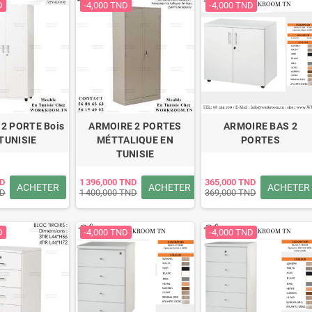
D
-4,000 TND
-4,000 TND
2 PORTE Bois
ARMOIRE 2 PORTES
ARMOIRE BAS 2
TUNISIE
MÉTTALIQUE EN
PORTES
TUNISIE
ND
1 396,000 TND
365,000 TND
ACHETER
ACHETER
ACHETER
ND
1 400,000 TND
369,000 TND
D
-4,000 TND
-4,000 TND