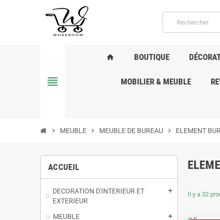
BOUTIQUE
DÉCORAT
home
view_headline
MOBILIER & MEUBLE
RE
chevron_right
MEUBLE
chevron_right
MEUBLE DE BUREAU
chevron_right
ELEMENT BUR
ELEME
ACCUEIL
DECORATION D'INTERIEUR ET
add
Il y a 32 pro
EXTERIEUR
MEUBLE
add