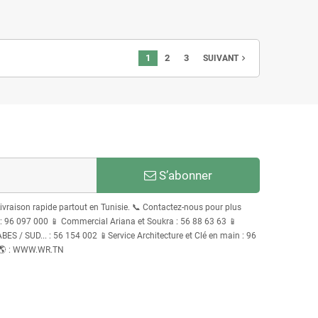
1
2
3
navigate_next
SUIVANT
S’abonner
Livraison rapide partout en Tunisie. 📞 Contactez-nous pour plus
96 097 000 📱 Commercial Ariana et Soukra : 56 88 63 63 📱
S / SUD... : 56 154 002 📱Service Architecture et Clé en main : 96
 🌎 : WWW.WR.TN