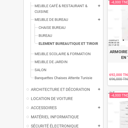
-4,000 TN
MEUBLE CAFÉ & RESTAURANT &
add
CUISINE
MEUBLE DE BUREAU
add
CHAISE BUREAU
BUREAU
ELEMENT BUREAUTIQUE ET TIROIR
ARMOIRE 
MEUBLE SCOLAIRE & FORMATION
EN 
MEUBLE DE JARDIN
SALON
692,000 T
Banquettes Chaises Attente Tunisie
696,000 T
ARCHITECTURE ET DÉCORATION
add
-4,000 TN
LOCATION DE VOITURE
ACCESSOIRES
add
MATÉRIEL INFORMATIQUE
SÉCURITÉ ÉLECTRONIQUE
add