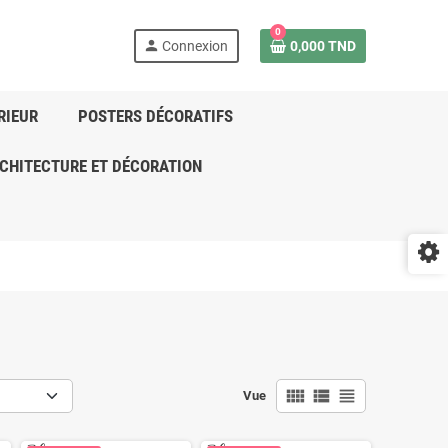
0
person
Connexion
0,000 TND
RIEUR
POSTERS DÉCORATIFS
CHITECTURE ET DÉCORATION
view_comfy
view_list
view_headline
Vue