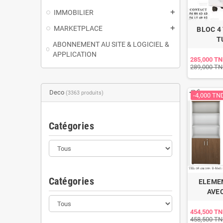
IMMOBILIER
add
MARKETPLACE
add
BLOC 4 
T
ABONNEMENT AU SITE & LOGICIEL &
APPLICATION
285,000 T
289,000 T
Deco
(3363 produits)
-4,000 TN
Catégories
Catégories
ELEME
AVEC
454,500 T
458,500 T