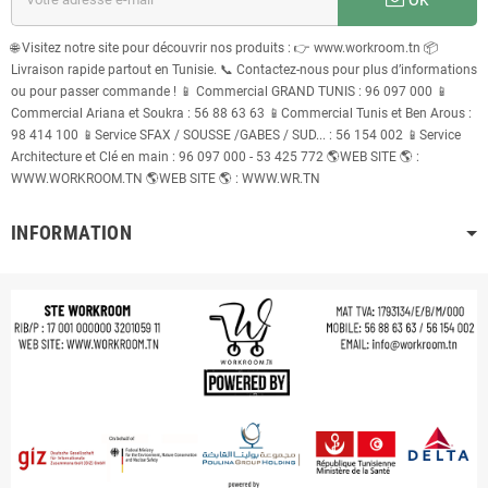
🌐 Visitez notre site pour découvrir nos produits : 👉 www.workroom.tn 📦
Livraison rapide partout en Tunisie. 📞 Contactez-nous pour plus d’informations
ou pour passer commande ! 📱 Commercial GRAND TUNIS : 96 097 000 📱
Commercial Ariana et Soukra : 56 88 63 63 📱Commercial Tunis et Ben Arous :
98 414 100 📱Service SFAX / SOUSSE /GABES / SUD... : 56 154 002 📱Service
Architecture et Clé en main : 96 097 000 - 53 425 772 🌎WEB SITE 🌎 :
WWW.WORKROOM.TN 🌎WEB SITE 🌎 : WWW.WR.TN
INFORMATION