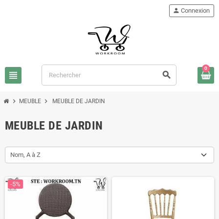
person
Connexion
0
view_headline
search
chevron_right
chevron_right
MEUBLE
MEUBLE DE JARDIN
MEUBLE DE JARDIN
Nom, A à Z
-5%