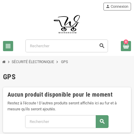
person
Connexion
0
view_headline
search
chevron_right
chevron_right
SÉCURITÉ ÉLECTRONIQUE
GPS
GPS
Aucun produit disponible pour le moment
Restez à l'écoute ! D'autres produits seront affichés ici au fur et à
mesure qu'ils seront ajoutés.
search