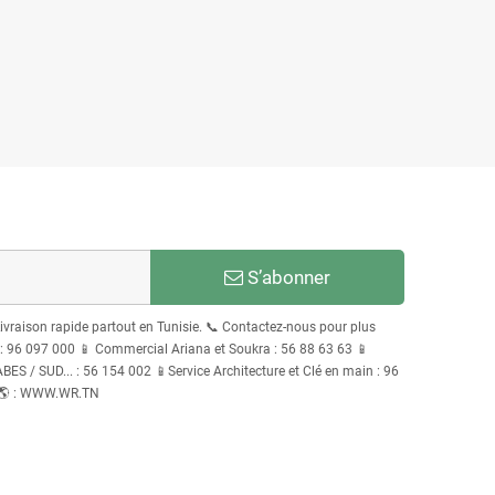
S’abonner
Livraison rapide partout en Tunisie. 📞 Contactez-nous pour plus
96 097 000 📱 Commercial Ariana et Soukra : 56 88 63 63 📱
S / SUD... : 56 154 002 📱Service Architecture et Clé en main : 96
 🌎 : WWW.WR.TN