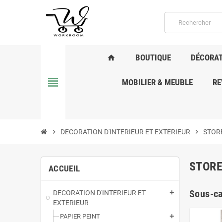
BOUTIQUE
DÉCORAT
home
view_headline
MOBILIER & MEUBLE
RE
chevron_right
DECORATION D'INTERIEUR ET EXTERIEUR
chevron_right
STORE
STORE
ACCUEIL
Sous-ca
DECORATION D'INTERIEUR ET
add
EXTERIEUR
PAPIER PEINT
add