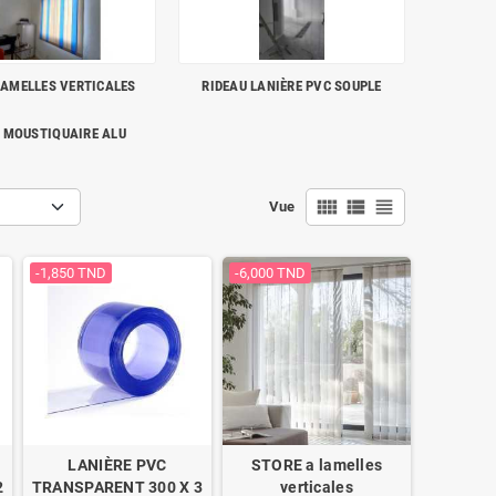
LAMELLES VERTICALES
RIDEAU LANIÈRE PVC SOUPLE
 MOUSTIQUAIRE ALU
view_comfy
view_list
view_headline
Vue
-1,850 TND
-6,000 TND
LANIÈRE PVC
STORE a lamelles
2
TRANSPARENT 300 X 3
verticales