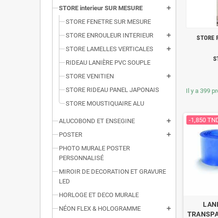
STORE interieur SUR MESURE
add
STORE FENETRE SUR MESURE
STORE ENROULEUR INTERIEUR
add
STORE 
STORE LAMELLES VERTICALES
add
S
RIDEAU LANIÈRE PVC SOUPLE
STORE VENITIEN
add
STORE RIDEAU PANEL JAPONAIS
Il y a 399 p
STORE MOUSTIQUAIRE ALU
-1,850 TN
ALUCOBOND ET ENSEGINE
add
POSTER
add
PHOTO MURALE POSTER
PERSONNALISÉ
MIROIR DE DECORATION ET GRAVURE
LED
HORLOGE ET DECO MURALE
LAN
NÉON FLEX & HOLOGRAMME
add
TRANSPA