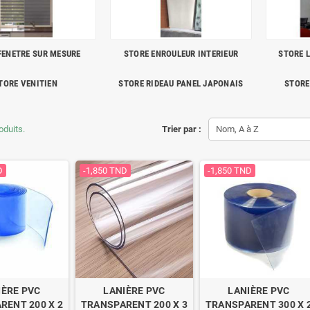
FENETRE SUR MESURE
STORE ENROULEUR INTERIEUR
STORE 
TORE VENITIEN
STORE RIDEAU PANEL JAPONAIS
STORE
roduits.
Trier par :
Nom, A à Z
D
-1,850 TND
-1,850 TND
IÈRE PVC
LANIÈRE PVC
LANIÈRE PVC
RENT 200 X 2
TRANSPARENT 200 X 3
TRANSPARENT 300 X 