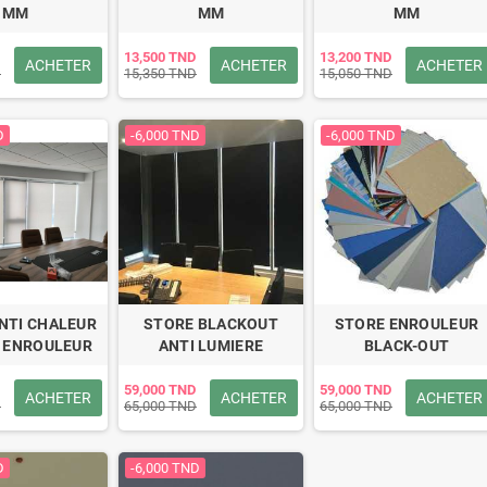
MM
MM
MM
13,500 TND
13,200 TND
ACHETER
ACHETER
ACHETER
D
15,350 TND
15,050 TND
D
-6,000 TND
-6,000 TND
NTI CHALEUR
STORE BLACKOUT
STORE ENROULEUR
K ENROULEUR
ANTI LUMIERE
BLACK-OUT
59,000 TND
59,000 TND
ACHETER
ACHETER
ACHETER
D
65,000 TND
65,000 TND
D
-6,000 TND