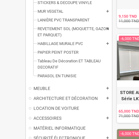
STICKERS & DECOUPE VINYLE
MUR VEGETAL
add
9,150 TND
LANIÈRE PVC TRANSPARENT
11,000 TN
REVETEMENT SOL (MOQUETTE, GAZON
add
ET PARQUET)
-6,000 TN
HABILLAGE MURALE PVC
add
PAPIER PEINT POSTER
Tableau De Décoration ET TABLEAU
DECORATIF
PARASOL EN TUNISIE
MEUBLE
add
STORE A
ARCHITECTURE ET DÉCORATION
Série L
add
LOCATION DE VOITURE
65,000 TND
71,000 TN
ACCESSOIRES
add
MATÉRIEL INFORMATIQUE
-6,000 TN
SÉCURITÉ ÉLECTRONIQUE
add