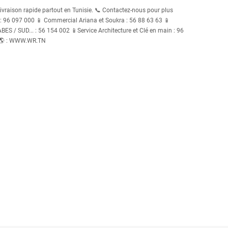
Livraison rapide partout en Tunisie. 📞 Contactez-nous pour plus
96 097 000 📱 Commercial Ariana et Soukra : 56 88 63 63 📱
S / SUD... : 56 154 002 📱Service Architecture et Clé en main : 96
 🌎 : WWW.WR.TN