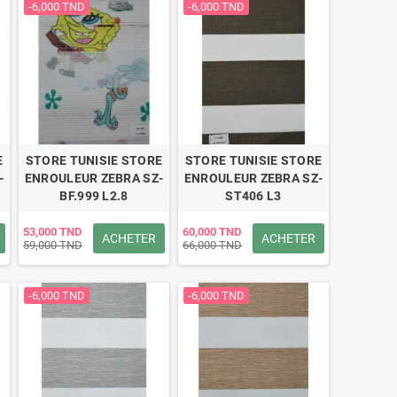
-6,000 TND
-6,000 TND
E
STORE TUNISIE STORE
STORE TUNISIE STORE
-
ENROULEUR ZEBRA SZ-
ENROULEUR ZEBRA SZ-
BF.999 L2.8
ST406 L3
53,000 TND
60,000 TND
ACHETER
ACHETER
59,000 TND
66,000 TND
-6,000 TND
-6,000 TND