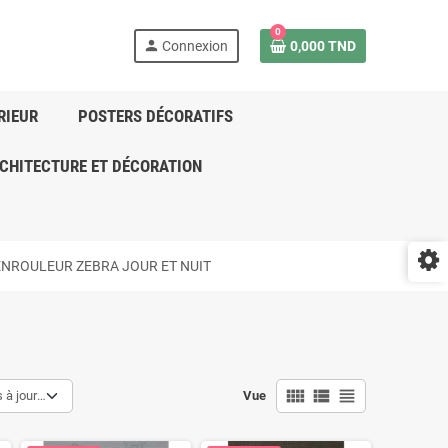
0
person
Connexion
0,000 TND
RIEUR
POSTERS DÉCORATIFS
CHITECTURE ET DÉCORATION
ENROULEUR ZEBRA JOUR ET NUIT
view_comfy
view_list
view_headline
à jour en dernier
Vue