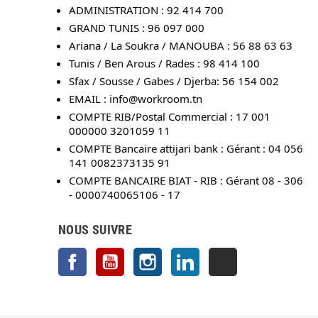
ADMINISTRATION : 92 414 700
GRAND TUNIS : 96 097 000
Ariana / La Soukra / MANOUBA : 56 88 63 63
Tunis / Ben Arous / Rades : 98 414 100
Sfax / Sousse / Gabes / Djerba: 56 154 002
EMAIL :
info@workroom.tn
COMPTE RIB/Postal Commercial : 17 001
000000 3201059 11
COMPTE Bancaire attijari bank : Gérant : 04 056
141 0082373135 91
COMPTE BANCAIRE BIAT - RIB : Gérant 08 - 306
- 0000740065106 - 17
NOUS SUIVRE
Facebook
YouTube
Instagram
LinkedIn
TikTok