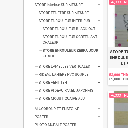
-6,000 TN
STORE interieur SUR MESURE
add
STORE FENETRE SUR MESURE
STORE ENROULEUR INTERIEUR
add
STORE ENROULEUR BLACK-OUT
STORE ENROULEUR SCREEN ANTI
CHALEUR
STORE ENROULEUR ZEBRA JOUR
STORE T
ET NUIT
ENROULE
BF.
STORE LAMELLES VERTICALES
add
RIDEAU LANIÈRE PVC SOUPLE
53,000 TND
59,000 TN
STORE VENITIEN
add
STORE RIDEAU PANEL JAPONAIS
-6,000 TN
STORE MOUSTIQUAIRE ALU
ALUCOBOND ET ENSEGINE
add
POSTER
add
PHOTO MURALE POSTER