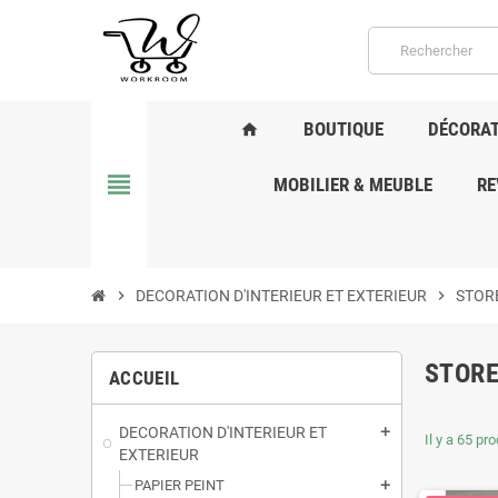
BOUTIQUE
DÉCORAT
home
view_headline
MOBILIER & MEUBLE
RE
chevron_right
DECORATION D'INTERIEUR ET EXTERIEUR
chevron_right
STORE
STORE
ACCUEIL
DECORATION D'INTERIEUR ET
add
Il y a 65 pro
EXTERIEUR
PAPIER PEINT
add