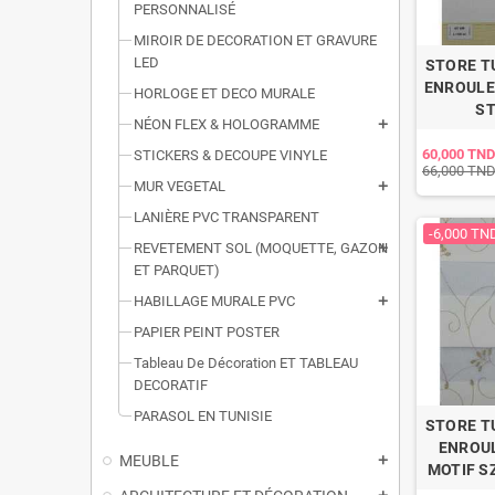
PERSONNALISÉ
MIROIR DE DECORATION ET GRAVURE
LED
STORE T
ENROULE
HORLOGE ET DECO MURALE
ST
NÉON FLEX & HOLOGRAMME
add
60,000 TND
STICKERS & DECOUPE VINYLE
66,000 TN
MUR VEGETAL
add
LANIÈRE PVC TRANSPARENT
-6,000 TN
REVETEMENT SOL (MOQUETTE, GAZON
add
ET PARQUET)
HABILLAGE MURALE PVC
add
PAPIER PEINT POSTER
Tableau De Décoration ET TABLEAU
DECORATIF
PARASOL EN TUNISIE
STORE T
ENROU
MEUBLE
add
MOTIF SZ